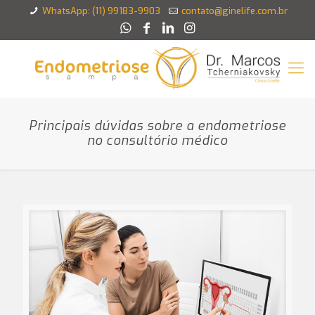
WhatsApp: (11) 99183-9903
contato@ginelife.com.br
Principais dúvidas sobre a endometriose
no consultório médico