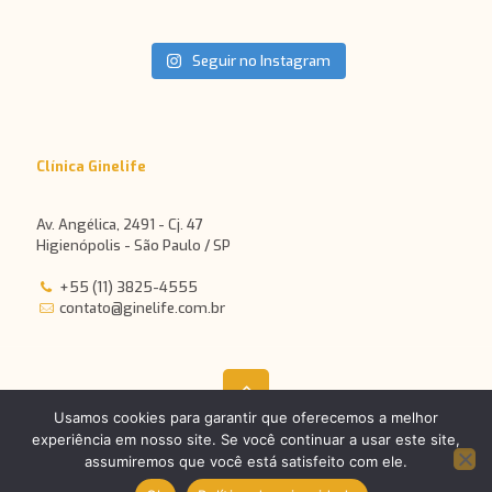
Seguir no Instagram
Clínica Ginelife
Av. Angélica, 2491 - Cj. 47
Higienópolis - São Paulo / SP
+55 (11) 3825-4555
contato@ginelife.com.br
Usamos cookies para garantir que oferecemos a melhor
experiência em nosso site. Se você continuar a usar este site,
©2024 Responsável técnico: Dr. Marcos Tcherniakovsky - CRM:
assumiremos que você está satisfeito com ele.
69445 - RQE: 30124 | Desenvolvido por
Medellín Comunicação