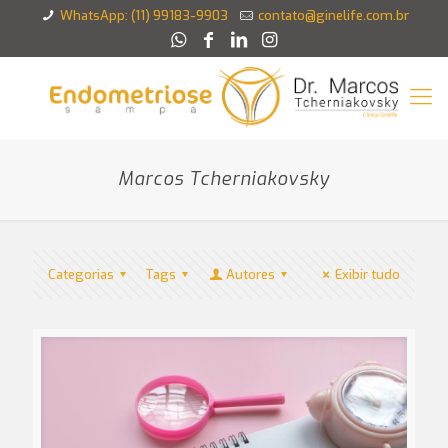
WhatsApp: (11) 99183-9903
contato@ginelife.com.br
Marcos Tcherniakovsky
Categorias
Tags
Autores
Exibir tudo