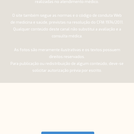
realizadas no atendimento médico.
O site também segue as normas e o código de conduta Web
de medicina e saúde, previstas na resolução do CFM 1974/2011.
Qualquer conteúdo deste canal não substitui a avaliação e a
consulta médica.
As fotos são meramente ilustrativas e os textos possuem
direitos reservados.
Para publicação ou redistribuição de algum conteúdo, deve-se
solicitar autorização prévia por escrito.