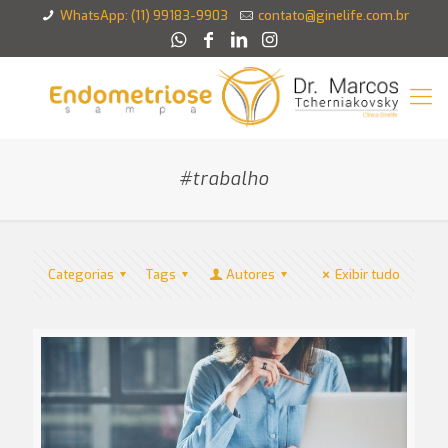
WhatsApp: (11) 99183-9903
contato@ginelife.com.br
#trabalho
Categorias
Tags
Autores
Exibir tudo