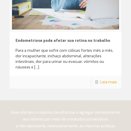
Endometriose pode afetar sua rotina no trabalho
Para a mulher que sofre com cólicas fortes mês a mês,
dor incapacitante, inchaço abdominal, alterações
intestinais, dor para urinar ou evacuar, vômitos ou
náuseas e
[…]
Leia mais
Esse site tem o objetivo de informar e agregar conhecimento
aos leitores por meio de conteúdos jornalísticos
e não representa, necessariamente, as mesmas práticas