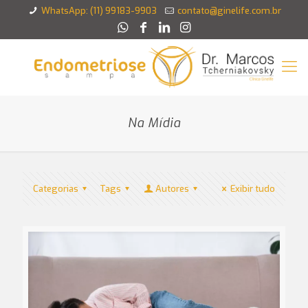
WhatsApp: (11) 99183-9903
contato@ginelife.com.br
Na Mídia
Categorias
Tags
Autores
Exibir tudo