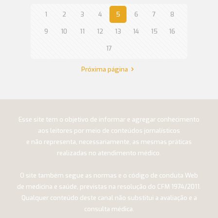
1
2
3
4
5
6
7
8
9
10
11
12
13
14
15
16
17
Próxima página
Esse site tem o objetivo de informar e agregar conhecimento
aos leitores por meio de conteúdos jornalísticos
e não representa, necessariamente, as mesmas práticas
realizadas no atendimento médico.
O site também segue as normas e o código de conduta Web
de medicina e saúde, previstas na resolução do CFM 1974/2011.
Qualquer conteúdo deste canal não substitui a avaliação e a
consulta médica.