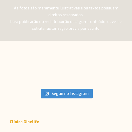
As fotos são meramente ilustrativas e os textos possuem
direitos reservados.
Para publicação ou redistribuição de algum conteúdo, deve-se
solicitar autorização prévia por escrito.
Seguir no Instagram
Clínica Ginelife