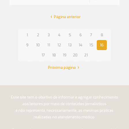
Página anterior
1
2
3
4
5
6
7
8
9
10
11
12
13
14
15
16
17
18
19
20
21
Próxima página
Esse site tem o objetivo de informar e agregar conhecimento
aos leitores por meio de conteúdos jornalísticos
e não representa, necessariamente, as mesmas práticas
realizadas no atendimento médico.