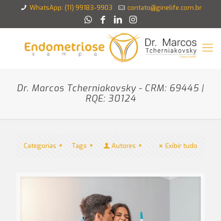
WhatsApp: (11) 99183-9903
contato@ginelife.com.br
Dr. Marcos Tcherniakovsky - CRM: 69445 |
RQE: 30124
Categorias
Tags
Autores
Exibir tudo